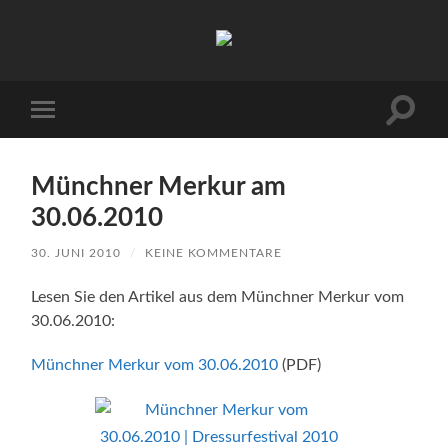
Hofgut
Allerer
Suchfe
Mobile-
ein-/a
Menü
ein-/ausblenden
Münchner Merkur am
30.06.2010
30. JUNI 2010
/
KEINE KOMMENTARE
Lesen Sie den Artikel aus dem Münchner Merkur vom
30.06.2010:
Münchner Merkur vom 30.06.2010
(PDF)