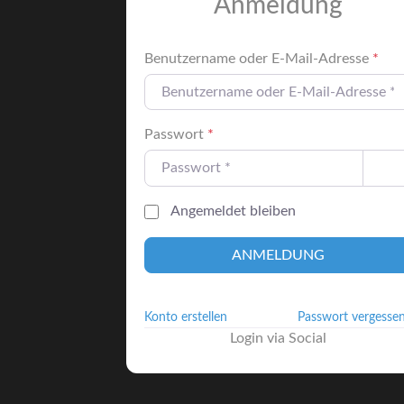
Anmeldung
Benutzername oder E-Mail-Adresse
*
Passwort
*
Angemeldet bleiben
ANMELDUNG
Konto erstellen
Passwort vergesse
Login via Social