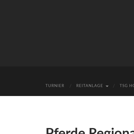
Mobile-
Suchfeld
Menü
ein-/ausblenden
ein-/ausblenden
TURNIER
REITANLAGE
TSG H
Pferde Region