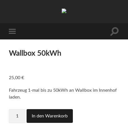
Hofgut
Allerer
Suchfe
Mobile-
ein-/a
Menü
ein-/ausblenden
Wallbox 50kWh
25,00
€
Fahrzeug 1-mal bis zu 50kWh an Wallbox im Innenhof
laden.
Wallbox
In den Warenkorb
50kWh
Menge