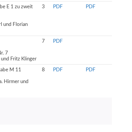
e E 1 zu zweit
3
PDF
PDF
l und Florian
7
PDF
r. 7
und Fritz Klinger
gabe M 11
8
PDF
PDF
a. Hirmer und