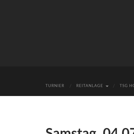
Mobile-
Suchfeld
Menü
ein-/ausblenden
ein-/ausblenden
TURNIER
REITANLAGE
TSG H
Samstag, 04.0