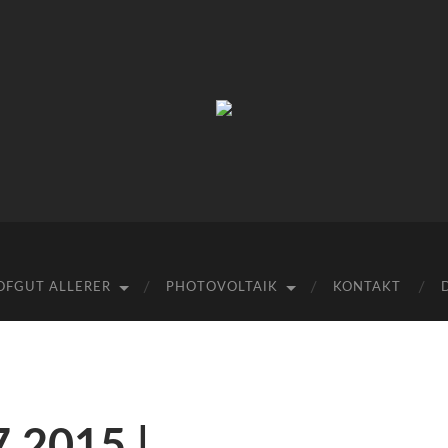
Hofgut
Allerer
OFGUT ALLERER
PHOTOVOLTAIK
KONTAKT
7.2015 |