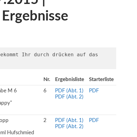
& Ergebnisse
Alle Infos aus der Tabelle bekommt Ihr durch drücken auf das 
Nr.
Ergebnisliste
Starterliste
abe M 6
6
PDF (Abt. 1)
PDF
PDF (Abt. 2)
appy"
lopp
2
PDF (Abt. 1)
PDF
PDF (Abt. 2)
eml Hufschmied