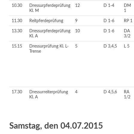
10.30
Dressurpferdeprüfung
12
D 1-4
DM
Kl. M
1
11.30
Reitpferdeprüfung
9
D 1-6
RP 1
13.30
Dressurpferdeprüfung
10
D 1-6
DA
Kl. A
3/2
15.15
Dressurprüfung Kl. L-
5
D 3,4,5
L 5
Trense
17.30
Dressurreiterprüfung
4
D 4,5,6
RA
Kl. A
1/2
Samstag, den 04.07.2015