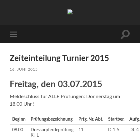
Hofgut
Allerer
Suchfe
Mobile-
ein-/a
Menü
ein-/ausblenden
Zeiteinteilung Turnier 2015
16. JUNI 2015
Freitag, den 03.07.2015
Meldeschluss für ALLE Prüfungen: Donnerstag um
18.00 Uhr !
Beginn
Prüfungsbezeichnung
Prfg. Nr. Abt.
Startber.
Aufg.
08.00
Dressurpferdeprüfung
11
D 1-5
DL 4
Kl. L