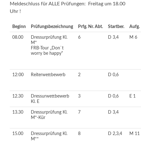
Meldeschluss für ALLE Prüfungen: Freitag um 18.00
Uhr !
Beginn
Prüfungsbezeichnung
Prfg. Nr. Abt.
Startber.
Aufg.
08.00
Dressurprüfung Kl.
6
D 3,4
M 6
M*
FRB-Tour „Don`t
worry be happy“
12:00
Reiterwettbewerb
2
D 0,6
12.30
Dressurwettbewerb
3
D 0,6
E 1
Kl. E
13.30
Dressurprüfung Kl.
7
D 3,4
M*-Kür
15.00
Dressurprüfung Kl.
8
D 2,3,4
M 11
M**