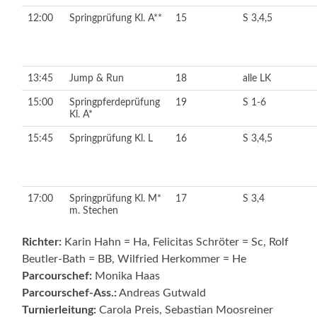
12:00
Springprüfung Kl. A**
15
S 3,4,5
13:45
Jump & Run
18
alle LK
15:00
Springpferdeprüfung
19
S 1-6
Kl. A*
15:45
Springprüfung Kl. L
16
S 3,4,5
17:00
Springprüfung Kl. M*
17
S 3,4
m. Stechen
Richter:
Karin Hahn = Ha, Felicitas Schröter = Sc, Rolf
Beutler-Bath = BB, Wilfried Herkommer = He
Parcourschef:
Monika Haas
Parcourschef-Ass.:
Andreas Gutwald
Turnierleitung:
Carola Preis, Sebastian Moosreiner