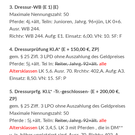
3. Dressur-WB (E 1) (E)
Maximale Nennungszahl: 50
Pferde: 4j.+ält, Teiln: Junioren, Jahrg. 96+jün, LK 0+6.
Ausr. WB 244.
Richtv: WB 244. Aufg: E1. Einsatz: 6,00. VN: 10. SF: F
4. Dressurprüfung Kl.A* (E + 150,00 €, ZP)
gem. § 25 Zifl. 3 LPD ohne Auszahlung des Geldpreises
Pferde: 5j.+ält. Tei ln:
Reiter, Jahrg. 92+ält.
alle
Altersklassen
LK 5,6. Ausr. 70. Rrchtv: 402,A. Aufg: A3.
Einsatz: 8,50. VN: 15. SF: P
5. Dressurprfg. Kl.L* -Tr.-geschlossen- (E + 200,00 €,
ZP)
gem. § 25 Ziff. 3 LPO ohne Auszahlung des Geldpreises
Maximale Nennungszahl: 50
Pferde : 5j.+ält. Teiln:
Reiter, Jahrg. 92+ält.
alle
Altersklassen
LK 3,4,5. LK 3 mit Pferden , die in DM**
u./o. höher unplatziert sind. Ausr. 70. Richtv: 402 ,A.