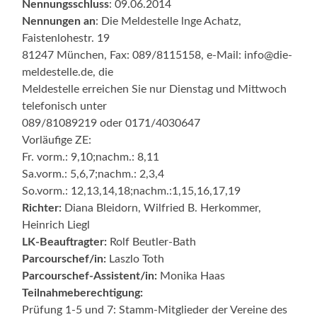
Nennungsschluss
: 09.06.2014
Nennungen an
: Die Meldestelle lnge Achatz,
Faistenlohestr. 19
81247 München, Fax: 089/8115158, e-Mail: info@die-
meldestelle.de, die
Meldestelle erreichen Sie nur Dienstag und Mittwoch
telefonisch unter
089/81089219 oder 0171/4030647
Vorläufige ZE:
Fr. vorm.: 9,10;nachm.: 8,11
Sa.vorm.: 5,6,7;nachm.: 2,3,4
So.vorm.: 12,13,14,18;nachm.:1,15,16,17,19
Richter:
Diana Bleidorn, Wilfried B. Herkommer,
Heinrich Liegl
LK-Beauftragter:
Rolf Beutler-Bath
Parcourschef/in:
Laszlo Toth
Parcourschef-Assistent/in:
Monika Haas
Teilnahmeberechtigung:
Prüfung 1-5 und 7: Stamm-Mitglieder der Vereine des