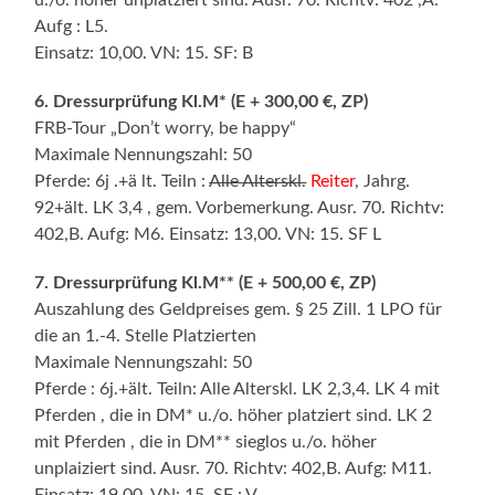
Aufg : L5.
Einsatz: 10,00. VN: 15. SF: B
6. Dressurprüfung Kl.M* (E + 300,00 €, ZP)
FRB-Tour „Don’t worry, be happy“
Maximale Nennungszahl: 50
Pferde: 6j .+ä lt. Teiln :
Alle Alterskl.
Reiter
, Jahrg.
92+ält. LK 3,4 , gem. Vorbemerkung. Ausr. 70. Richtv:
402,B. Aufg: M6. Einsatz: 13,00. VN: 15. SF L
7. Dressurprüfung Kl.M** (E + 500,00 €, ZP)
Auszahlung des Geldpreises gem. § 25 Zill. 1 LPO für
die an 1.-4. Stelle Platzierten
Maximale Nennungszahl: 50
Pferde : 6j.+ält. Teiln: Alle Alterskl. LK 2,3,4. LK 4 mit
Pferden , die in DM* u./o. höher platziert sind. LK 2
mit Pferden , die in DM** sieglos u./o. höher
unplaiziert sind. Ausr. 70. Richtv: 402,B. Aufg: M11.
Einsatz: 19,00. VN: 15. SF : V