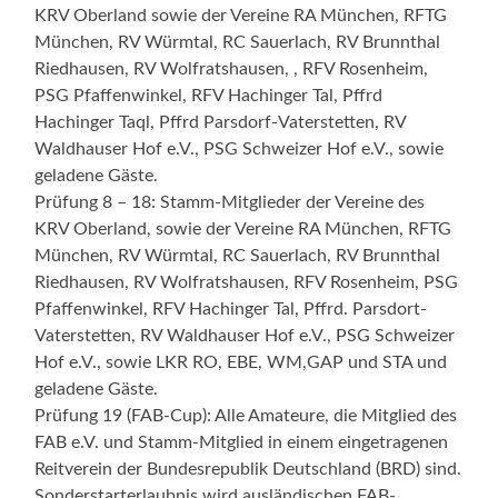
KRV Oberland sowie der Vereine RA München, RFTG
München, RV Würmtal, RC Sauerlach, RV Brunnthal
Riedhausen, RV Wolfratshausen, , RFV Rosenheim,
PSG Pfaffenwinkel, RFV Hachinger Tal, Pffrd
Hachinger Taql, Pffrd Parsdorf-Vaterstetten, RV
Waldhauser Hof e.V., PSG Schweizer Hof e.V., sowie
geladene Gäste.
Prüfung 8 – 18: Stamm-Mitglieder der Vereine des
KRV Oberland, sowie der Vereine RA München, RFTG
München, RV Würmtal, RC Sauerlach, RV Brunnthal
Riedhausen, RV Wolfratshausen, RFV Rosenheim, PSG
Pfaffenwinkel, RFV Hachinger Tal, Pffrd. Parsdort-
Vaterstetten, RV Waldhauser Hof e.V., PSG Schweizer
Hof e.V., sowie LKR RO, EBE, WM,GAP und STA und
geladene Gäste.
Prüfung 19 (FAB-Cup): Alle Amateure, die Mitglied des
FAB e.V. und Stamm-Mitglied in einem eingetragenen
Reitverein der Bundesrepublik Deutschland (BRD) sind.
Sonderstarterlaubnis wird ausländischen FAB­