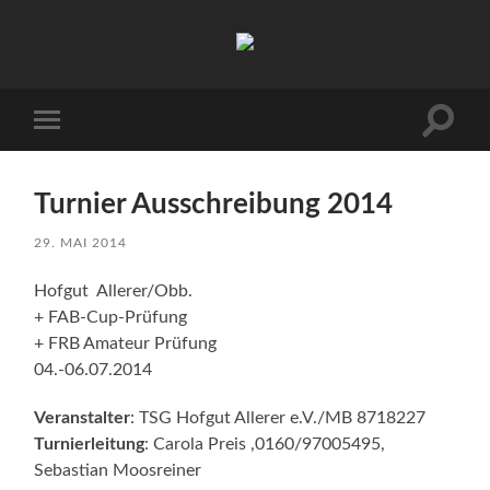
Hofgut
Allerer
Suchfe
Mobile-
ein-/a
Menü
ein-/ausblenden
Turnier Ausschreibung 2014
29. MAI 2014
Hofgut Allerer/Obb.
+ FAB-Cup-Prüfung
+ FRB Amateur Prüfung
04.-06.07.2014
Veranstalter
: TSG Hofgut Allerer e.V./MB 8718227
Turnierleitung
: Carola Preis ,0160/97005495,
Sebastian Moosreiner